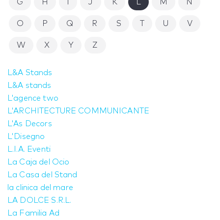
G
H
I
J
K
L
M
N
O
P
Q
R
S
T
U
V
W
X
Y
Z
L&A Stands
L&A stands
L'agence two
L'ARCHITECTURE COMMUNICANTE
L'As Decors
L'Disegno
L.I.A. Eventi
La Caja del Ocio
La Casa del Stand
la clinica del mare
LA DOLCE S.R.L.
La Familia Ad