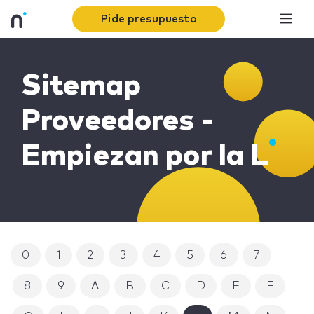
Pide presupuesto
Sitemap
Proveedores -
Empiezan por la L
0
1
2
3
4
5
6
7
8
9
A
B
C
D
E
F