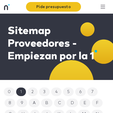
Pide presupuesto
Sitemap
Proveedores -
Empiezan por la 1
0
1
2
3
4
5
6
7
8
9
A
B
C
D
E
F