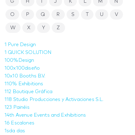
G
H
I
J
K
L
M
N
O
P
Q
R
S
T
U
V
W
X
Y
Z
1 Pure Design
1 QUICK SOLUTION
100%Design
100x100diseño
10x10 Booths B.V.
110% Exhibitions
112 Boutique Gráfica
118 Studio Producciones y Activaciones S.L.
123 Painéis
14th Avenue Events and Exhibitions
16 Escalones
1sda das