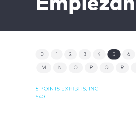
Empiezan 
0
1
2
3
4
5
6
M
N
O
P
Q
R
5 POINTS EXHIBITS, INC.
540