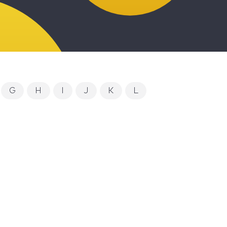
G
H
I
J
K
L