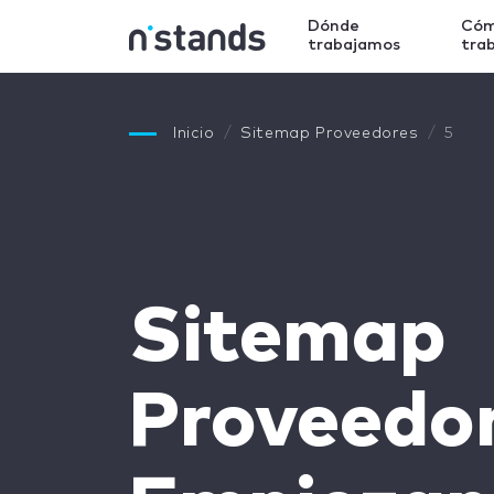
Dónde
Có
trabajamos
tra
Inicio
Sitemap Proveedores
5
Sitemap
Proveedor