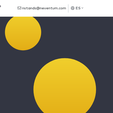
s
nstands@neventum.com
ES