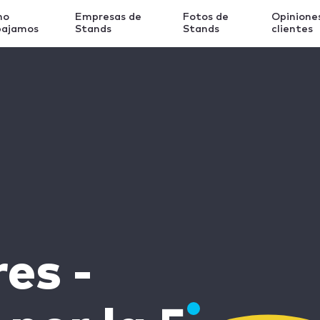
mo
Empresas de
Fotos de
Opinione
bajamos
Stands
Stands
clientes
es -