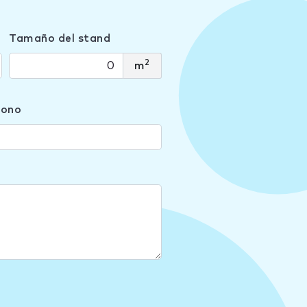
Tamaño del stand
2
m
fono