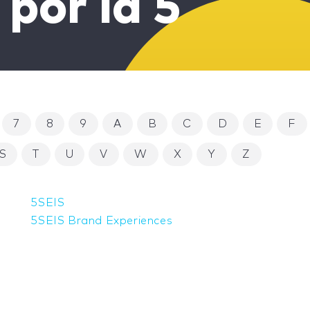
por la 5
7
8
9
A
B
C
D
E
F
S
T
U
V
W
X
Y
Z
5SEIS
5SEIS Brand Experiences