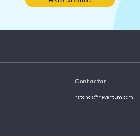
Enviar solicitud ›
Contactar
nstands@neventum.com