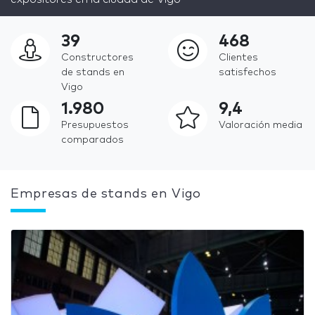
39
468
Constructores
Clientes
de stands en
satisfechos
Vigo
1.980
9,4
Presupuestos
Valoración media
comparados
Empresas de stands en Vigo