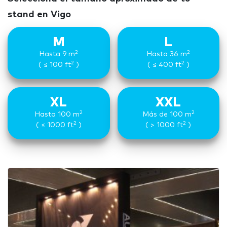
stand en Vigo
M
L
2
2
Hasta 9 m
Hasta 36 m
2
2
( ≤ 100 ft
)
( ≤ 400 ft
)
XL
XXL
2
2
Hasta 100 m
Más de 100 m
2
2
( ≤ 1000 ft
)
( > 1000 ft
)