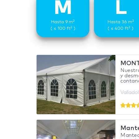
M
L
2
2
Hasta 9 m
Hasta 36 m
2
2
( ≤ 100 ft
)
( ≤ 400 ft
)
MONT
Nuestra
y desmo
contand
Vallado
Mant
Mantec