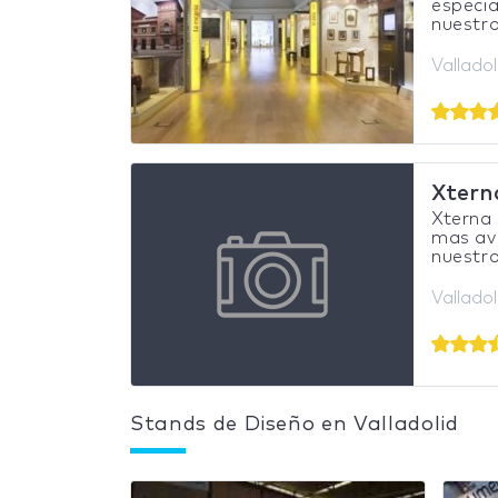
especia
nuestro
Vallado
Xtern
Xterna 
mas ava
nuestro
Vallado
Stands de Diseño en Valladolid