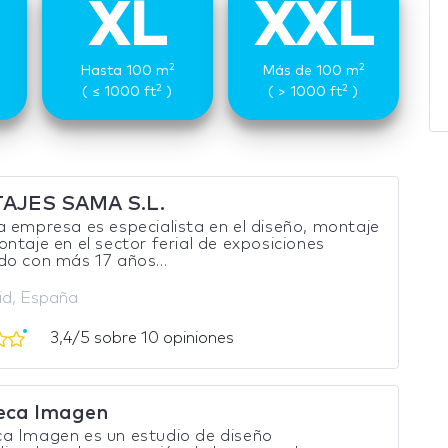
XL
XXL
2
2
Hasta 100 m
Más de 100 m
2
2
( ≤ 1000 ft
)
( > 1000 ft
)
AJES SAMA S.L.
 empresa es especialista en el diseño, montaje
ntaje en el sector ferial de exposiciones
o con más 17 años...
lid, España
3,4/5 sobre 10 opiniones
eca Imagen
a Imagen es un estudio de diseño