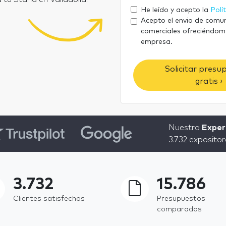
He leído y acepto la
Polí
Acepto el envio de comu
comerciales ofreciéndom
empresa.
Solicitar presu
gratis ›
Nuestra
Expert
3.732 expositor
3.732
15.786
Clientes satisfechos
Presupuestos
comparados