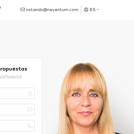
s
nstands@neventum.com
ES
propuestas
Valladolid