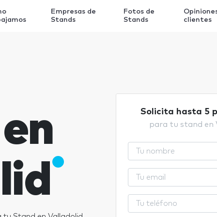
mo
Empresas de
Fotos de
Opinione
bajamos
Stands
Stands
clientes
 en
Solicita hasta 5 
para tu stand en 
lid
tu Stand en Valladolid.