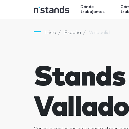
Dónde
Có
trabajamos
tra
Inicio
España
Valladolid
Stands
Vallado
Conecta con los mejores constructores para 