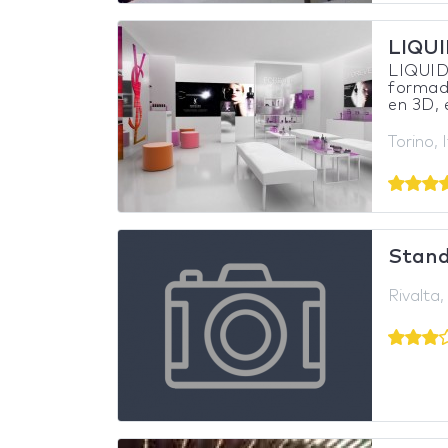
LIQU
LIQUIDO
formado
en 3D, 
Torino, I
Stand 
Rivalta, 