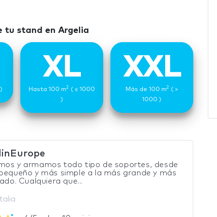
 tu stand en Argelia
XL
XXL
2
2
)
Hasta 100 m
( ≤ 1000
Más de 100 m
( >
)
1000 )
inEurope
mos y armamos todo tipo de soportes, desde
 pequeño y más simple a la más grande y más
cado. Cualquiera que...
talia