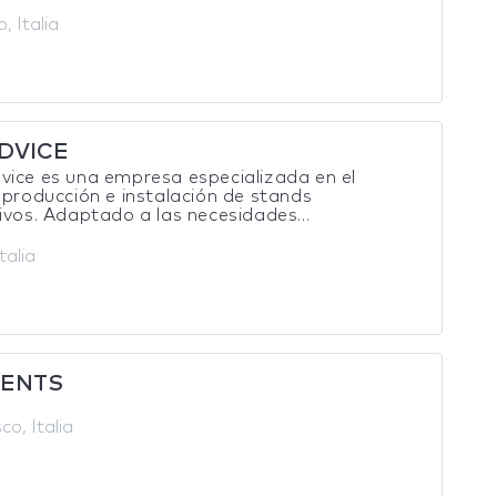
, Italia
DVICE
ice es una empresa especializada en el
 producción e instalación de stands
ivos. Adaptado a las necesidades...
talia
VENTS
co, Italia