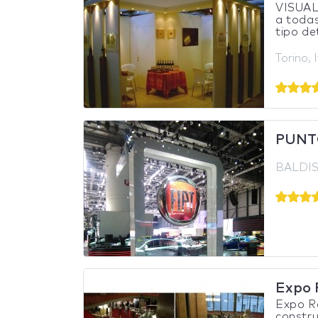
VISUAL 
a toda
tipo de
Torino, I
PUNT
BALDIS
Expo 
Expo Re
constru