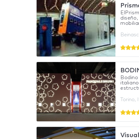
Prism
ElPrism
diseño,
mobiliar
Beinasco
BODI
Bodino 
italian
estruct
Torino, I
Visua