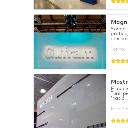
Magn3t
Somos 
gráfico
muchos 
Torino, I
Mostr
E 'nace
Turín p
'nació...
Nichelino