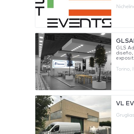
Nichelino
GLSA
GLS Adv
diseño,
exposit
Torino, I
VL E
Gruglias