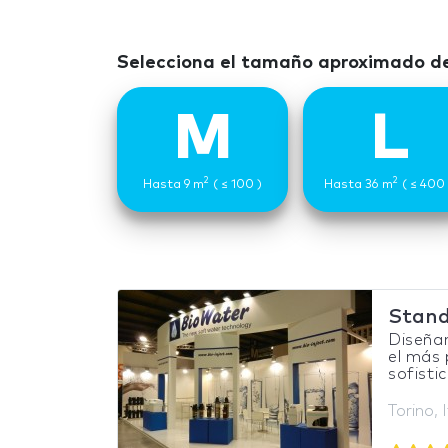
Selecciona el tamaño aproximado de
M
L
2
2
Hasta 9 m
( ≤ 100 )
Hasta 36 m
( ≤ 400 
Stand
Diseña
el más
sofisti
Torino, I