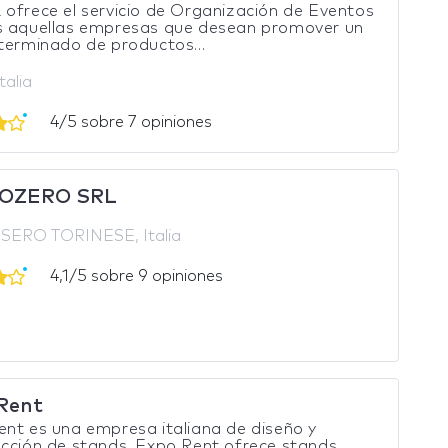
ofrece el servicio de Organización de Eventos
s aquellas empresas que desean promover un
terminado de productos...
talia
4/5 sobre 7 opiniones
OZERO SRL
SERO TORINESE, Italia
4,1/5 sobre 9 opiniones
Rent
nt es una empresa italiana de diseño y
cción de stands. Expo Rent ofrece stands