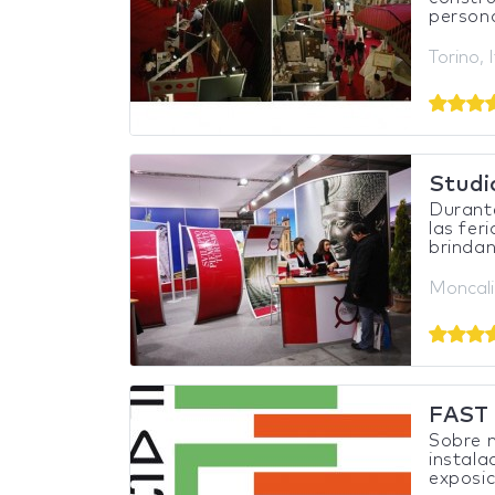
persona
Torino, I
Studi
Durant
las fer
brindand
Moncalie
FAST
Sobre n
instala
exposic