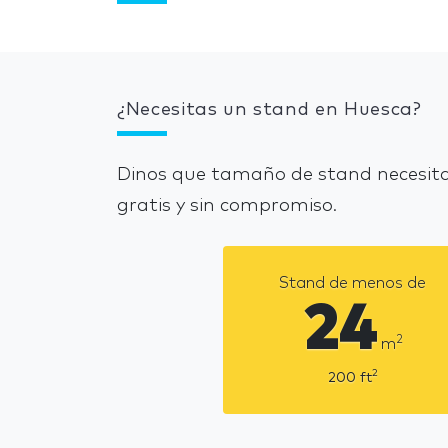
¿Necesitas un stand en Huesca?
Dinos que tamaño de stand necesita
gratis y sin compromiso.
Stand de menos de
24
2
m
2
200
ft