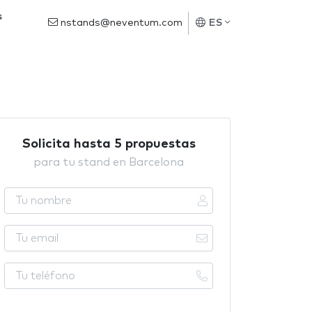
s
nstands@neventum.com
ES
Solicita hasta 5 propuestas
para tu stand en Barcelona