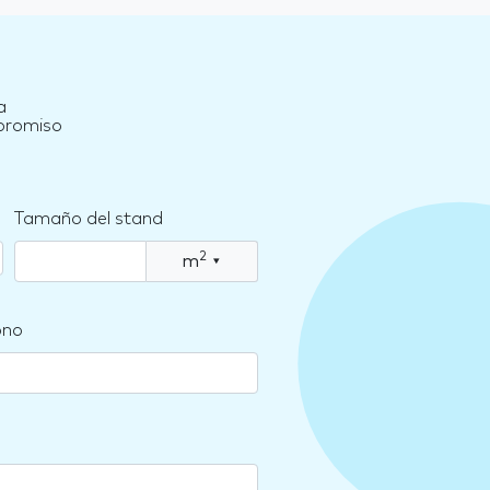
a
mpromiso
Tamaño del stand
2
m
▾
ono