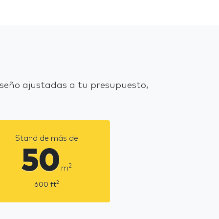
seño ajustadas a tu presupuesto,
Stand de más de
50
2
m
2
600
ft