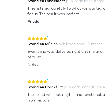
Stand en Düsseldorf
publicado
hace 10 me
They listened carefully to what we wanted 
for us. The result was perfect.
Frieda
Stand en Múnich
publicado
hace 10 meses
Everything was delivered right on time and 
of trust.
Niklas
Stand en Frankfurt
publicado
hace 10 mes
The stand was both stylish and functional
from visitors.