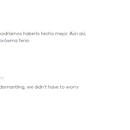
odríamos haberlo hecho mejor. Aún así,
próxima feria
es
dismantling, we didn’t have to worry