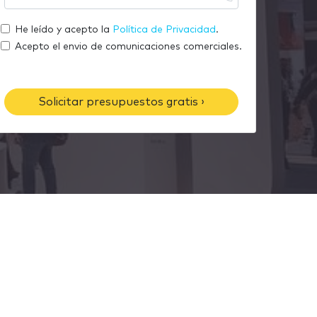
m
u
r
a
t
He leído y acepto la
Política de Privacidad
.
e
i
e
Acepto el envio de comunicaciones comerciales.
l
l
é
f
Solicitar presupuestos gratis ›
o
n
o