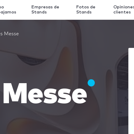
mo
Empresas de
Fotos de
Opinione
bajamos
Stands
Stands
clientes
s Messe
 Messe