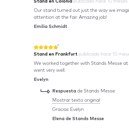
Stand en Colonia
publicado
hace 10 meses
Our stand turned out just the way we imagin
attention at the fair. Amazing job!
Emilia Schmidt
Stand en Frankfurt
publicado
hace 10 mes
We worked together with Stands Messe at t
went very well.
Evelyn
Respuesta
de Stands Messe:
Mostrar texto original
Gracias Evelyn
Elena de Stands Messe