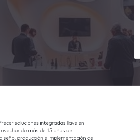
ecer soluciones integradas llave en
rovechando más de 15 años de
diseño, producción e implementación de