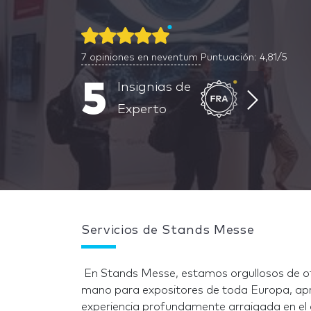
7
opiniones en neventum
Puntuación: 4,81/5
5
Insignias de
Experto
Servicios de Stands Messe
En Stands Messe, estamos orgullosos de ofr
mano para expositores de toda Europa, ap
experiencia profundamente arraigada en el 