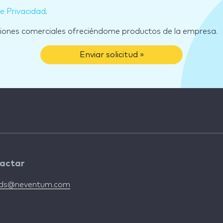
de Privacidad
.
ciones comerciales ofreciéndome productos de la empresa.
Enviar solicitud »
actar
nds@neventum.com