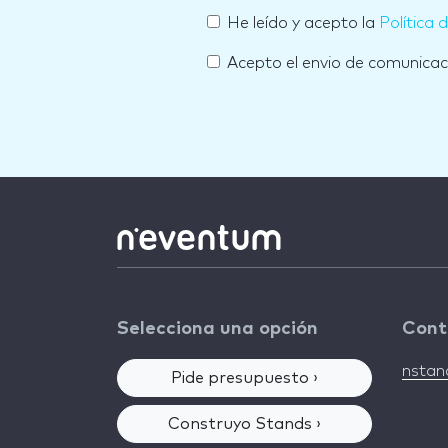
He leído y acepto la
Política 
Acepto el envio de comunica
Selecciona una opción
Cont
nsta
Pide presupuesto ›
Construyo Stands ›