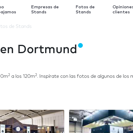
mo
Empresas de
Fotos de
Opinione
bajamos
Stands
Stands
clientes
tos de Stands
 en Dortmund
2
2
 50m
a los 120m
. Inspírate con las fotos de algunos de lo