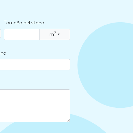
Tamaño del stand
2
m
▾
ono