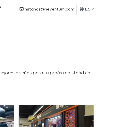
s
nstands@neventum.com
ES
s mejores diseños para tu proóximo stand en