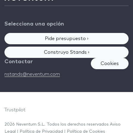
Selecciona una opción
Pide presupuesto ›
Construyo Stands ›
Contactar
Cookies
nstands@neventum.com
Trustpilot
2026 Neventum S.L. Todos los derechos reservados
Aviso
Legal
|
Política de Privacidad
|
Política de Cookies