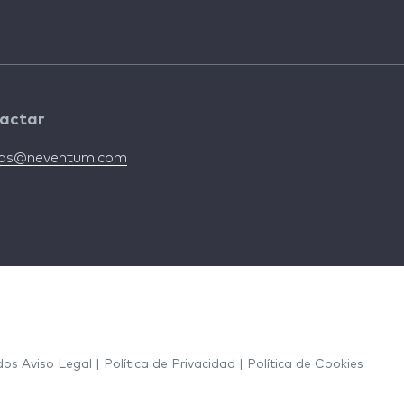
actar
nds@neventum.com
ados
Aviso Legal
|
Política de Privacidad
|
Política de Cookies