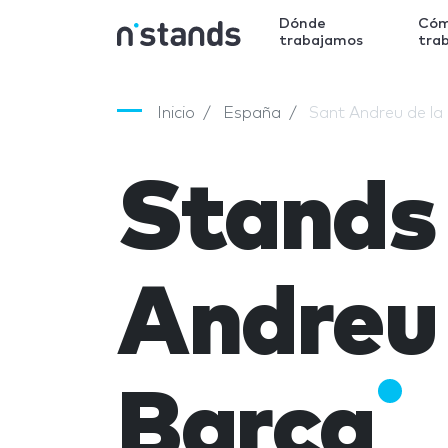
Dónde
Có
trabajamos
tra
Inicio
España
Sant Andreu de la
Stands
Andreu 
Barca