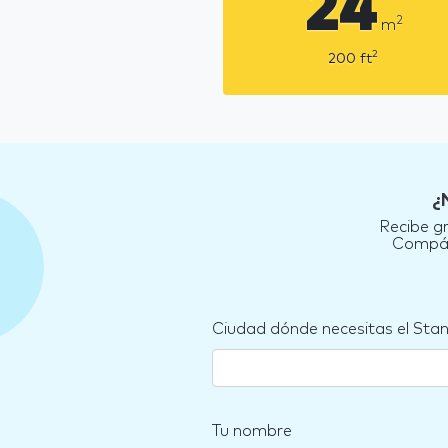
24
2
m
2
200
ft
¿
Recibe g
Compára
Ciudad dónde necesitas el Sta
Tu nombre