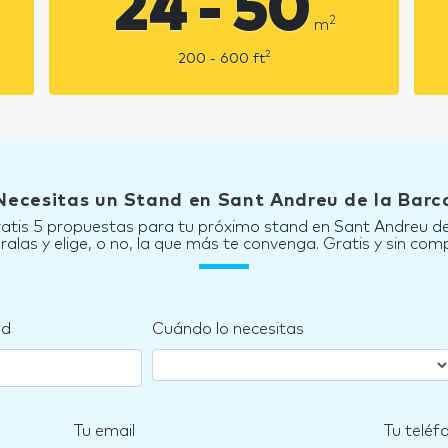
24 - 50
2
m
2
200 - 600
ft
Necesitas un Stand en Sant Andreu de la Barc
ratis 5 propuestas para tu próximo stand en Sant Andreu de
las y elige, o no, la que más te convenga. Gratis y sin co
nd
Cuándo lo necesitas
Tu email
Tu teléf