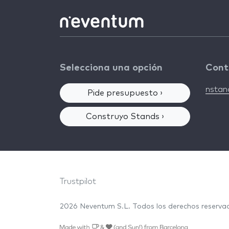
Selecciona una opción
Cont
nsta
Pide presupuesto ›
Construyo Stands ›
Trustpilot
2026 Neventum S.L. Todos los derechos reserv