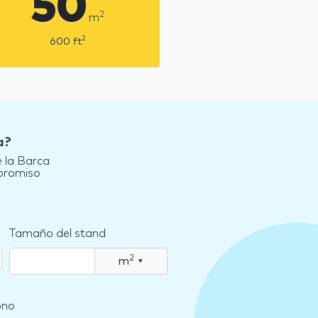
50
2
m
2
600
ft
a?
 la Barca
mpromiso
Tamaño del stand
2
m
▾
ono