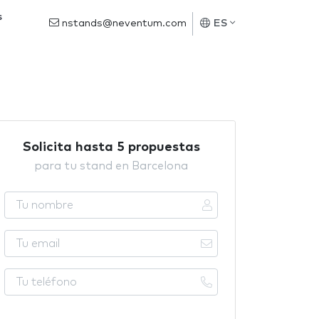
s
nstands@neventum.com
ES
Solicita hasta 5 propuestas
para tu stand en Barcelona