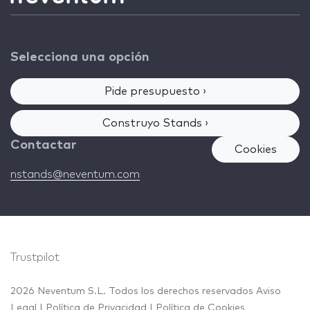
Selecciona una opción
Pide presupuesto ›
Construyo Stands ›
Contactar
Cookies
nstands@neventum.com
Trustpilot
2026 Neventum S.L. Todos los derechos reservados
Aviso
Legal
|
Política de Privacidad
|
Política de Cookies