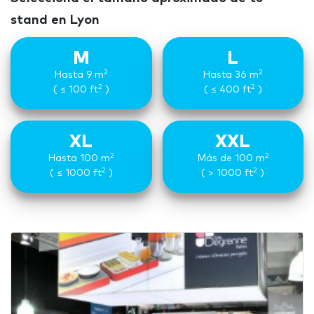
stand en Lyon
M
L
2
2
Hasta 9 m
Hasta 36 m
2
2
( ≤ 100 ft
)
( ≤ 400 ft
)
XL
XXL
2
2
Hasta 100 m
Más de 100 m
2
2
( ≤ 1000 ft
)
( > 1000 ft
)