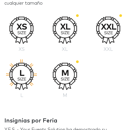
cualquier tamaño
XS
XL
XXL
L
M
Insignias por Feria
Y.E.S. - Your Events Solution ha demostrado su