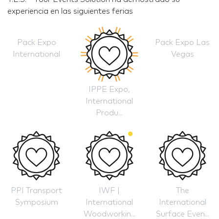
experiencia en las siguientes ferias
Pack Expo
Pack Expo Las
International
Vegas
IPPE Expo,
International
Produ...
PPI Transport
IWF |
The
Symposium
International
International
Woodworkin...
Surface Even...