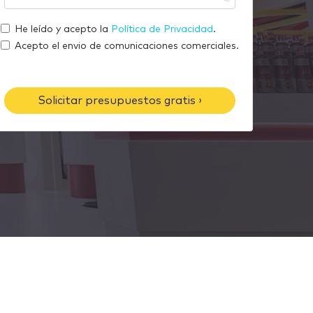
m
u
r
a
t
He leído y acepto la
Política de Privacidad
.
e
i
e
Acepto el envio de comunicaciones comerciales.
l
l
é
f
Solicitar presupuestos gratis ›
o
n
o