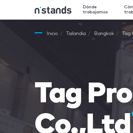
Dónde
Có
trabajamos
tra
Inicio
Tailandia
Bangkok
Tag 
Tag Pr
Co.,Ltd