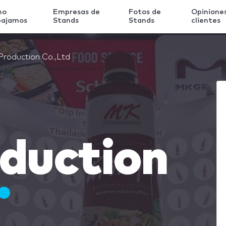
mo
Empresas de
Fotos de
Opinione
bajamos
Stands
Stands
clientes
Production Co.,Ltd
oduction