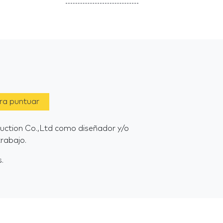
ara puntuar
duction Co.,Ltd como diseñador y/o
rabajo.
.