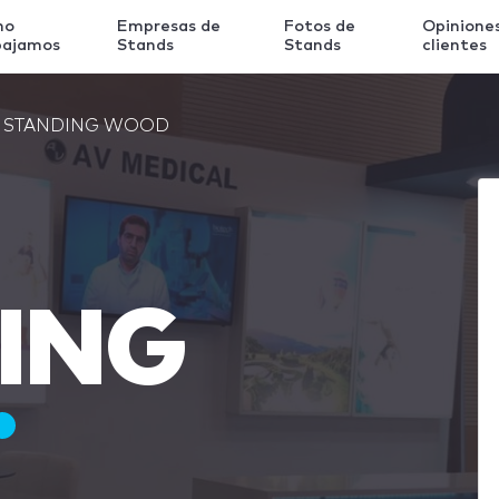
mo
Empresas de
Fotos de
Opinione
bajamos
Stands
Stands
clientes
STANDING WOOD
ING