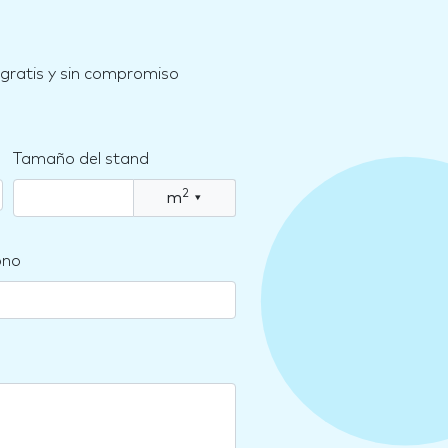
 gratis y sin compromiso
Tamaño del stand
2
m
▾
ono