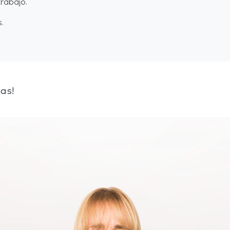
rabajo.
.
as!