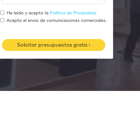
m
u
r
a
t
He leído y acepto la
Política de Privacidad
.
e
i
e
Acepto el envio de comunicaciones comerciales.
l
l
é
f
Solicitar presupuestos gratis ›
o
n
o