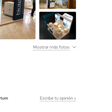
Mostrar más fotos
OD
entum
Escribe tu opinión »