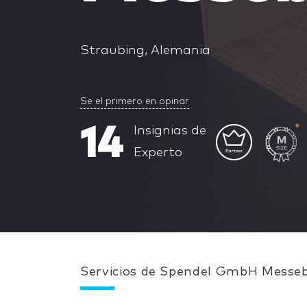
Straubing, Alemania
Se el primero en opinar
14
Insignias de
Experto
Servicios de Spendel GmbH Messe