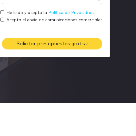
m
u
r
a
t
He leído y acepto la
Política de Privacidad
.
e
i
e
Acepto el envio de comunicaciones comerciales.
l
l
é
f
Solicitar presupuestos gratis ›
o
n
o