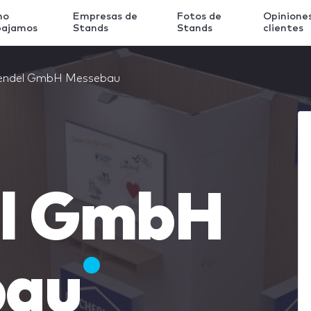
mo
Empresas de
Fotos de
Opinione
bajamos
Stands
Stands
clientes
endel GmbH Messebau
l GmbH
bau