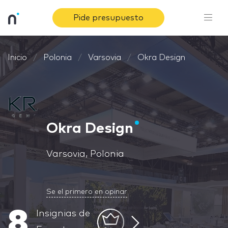
Pide presupuesto
Inicio
Polonia
Varsovia
Okra Design
Okra Design
Varsovia, Polonia
Se el primero en opinar
8
Insignias de