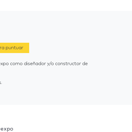
ara puntuar
eexpo como diseñador y/o constructor de
.
eexpo