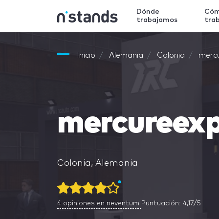
Dónde
Có
trabajamos
tra
Inicio
Alemania
Colonia
merc
mercureex
Colonia, Alemania
4
opiniones en neventum
Puntuación: 4,17/5