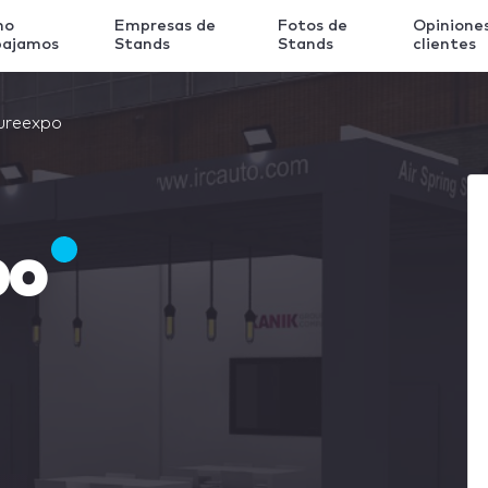
mo
Empresas de
Fotos de
Opinione
bajamos
Stands
Stands
clientes
ureexpo
po