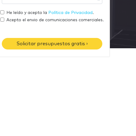
m
u
r
a
t
He leído y acepto la
Política de Privacidad
.
e
i
e
Acepto el envio de comunicaciones comerciales.
l
l
é
f
Solicitar presupuestos gratis ›
o
n
o