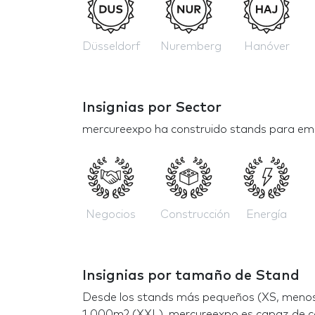
Düsseldorf
Nuremberg
Hanóver
Insignias por Sector
mercureexpo ha construido stands para emp
Negocios
Construcción
Energía
Insignias por tamaño de Stand
Desde los stands más pequeños (XS, menos
1,000m2 (XXL), mercureexpo es capaz de co