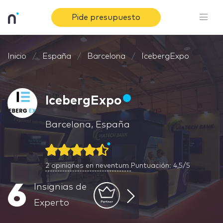
Pide presupuesto
Inicio
España
Barcelona
IcebergExpo
IcebergExpo
Barcelona, España
2
opiniones en neventum
Puntuación: 4,5/5
6
Insignias de
Experto