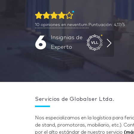
10
opiniones en neventum
Puntuación: 4,17/5
6
Insignias de
Experto
Servicios de Globalser Ltda.
Nos especializamos en la logística para feri
de stand, promotoras, mobiliario, etc.). C
por el alto estándar de nuestro servicio
(más