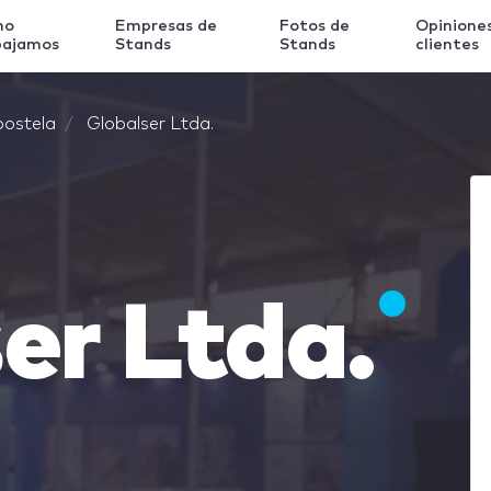
mo
Empresas de
Fotos de
Opinione
bajamos
Stands
Stands
clientes
ostela
Globalser Ltda.
er Ltda.