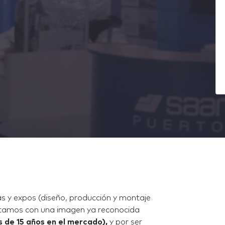
as y expos (diseño, producción y montaje
ontamos con una imagen ya reconocida
 de 15 años en el mercado),
y por ser