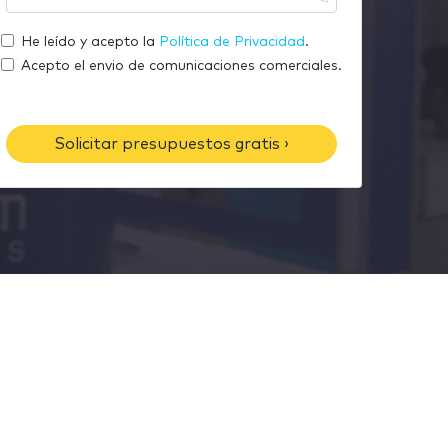
m
u
r
a
t
He leído y acepto la
Política de Privacidad
.
e
i
e
Acepto el envio de comunicaciones comerciales.
l
l
é
f
Solicitar presupuestos gratis ›
o
n
o