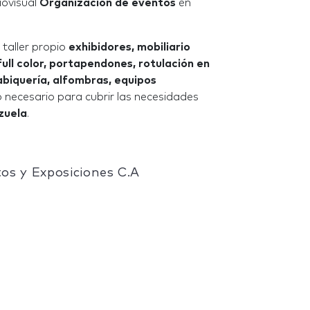
iovisual
Organización de eventos
en
taller propio
exhibidores, mobiliario
full color, portapendones, rotulación en
abiquería, alfombras, equipos
o necesario para cubrir las necesidades
zuela
.
os y Exposiciones C.A