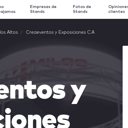
mo
Empresas de
Fotos de
Opinione
bajamos
Stands
Stands
clientes
los Altos
Creaeventos y Exposiciones C.A
entos y
ciones