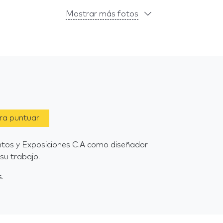
Mostrar más fotos
ara puntuar
entos y Exposiciones C.A como diseñador
su trabajo.
.