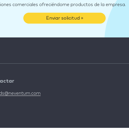
ciones comerciales ofreciéndome productos de la empresa.
Enviar solicitud »
actar
nds@neventum.com