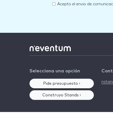
Acepto el envio de comunica
Selecciona una opción
Cont
nsta
Pide presupuesto ›
Construyo Stands ›