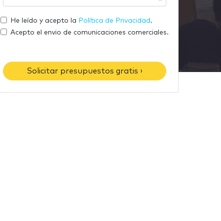
m
u
r
a
t
He leído y acepto la
Política de Privacidad
.
e
i
e
Acepto el envio de comunicaciones comerciales.
l
l
é
f
Solicitar presupuestos gratis ›
o
n
o