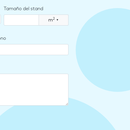
Tamaño del stand
2
m
▾
ono