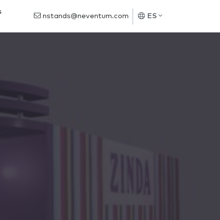
s
nstands@neventum.com
ES