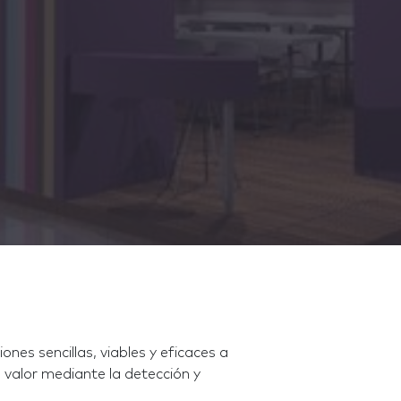
nes sencillas, viables y eficaces a
s valor mediante la detección y