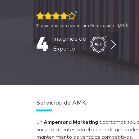
11
opiniones en neventum
Puntuación: 3,91/5
4
Insignias de
Experto
Servicios de AMK
En
Ampersand Marketing
aportamos solucio
nuestros clientes con el objeto de generarle
mantenimiento de ventajas competitivas.