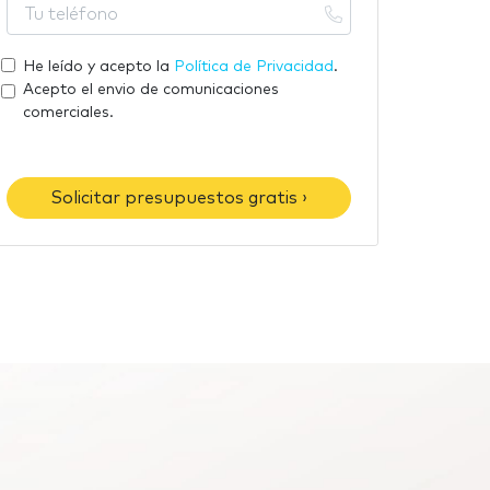
T
b
m
u
r
a
t
He leído y acepto la
Política de Privacidad
.
e
i
e
Acepto el envio de comunicaciones
l
l
comerciales.
é
f
o
Solicitar presupuestos gratis ›
n
o