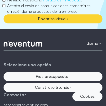
He leído y acepto la
Política de Privacidad
.
Acepto el envio de comunicaciones comerciales
ofreciéndome productos de la empresa.
Enviar solicitud »
Idioma
Selecciona una opción
Pide presupuesto ›
Construyo Stands ›
Contactar
Cookies
nstands@neventum.com