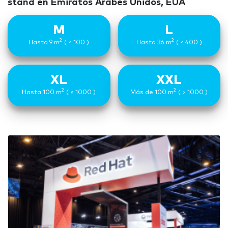
stand en Emiratos Arabes Unidos, EUA
M
L
2
2
Hasta 9 m
( ≤ 100 )
Hasta 36 m
( ≤ 400 )
XL
XXL
2
2
Hasta 100 m
( ≤ 1000 )
Más de 100 m
( > 1000 )