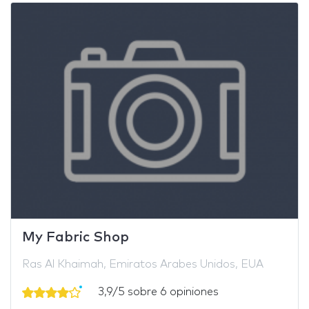
My Fabric Shop
Ras Al Khaimah, Emiratos Arabes Unidos, EUA
3,9/5 sobre 6 opiniones