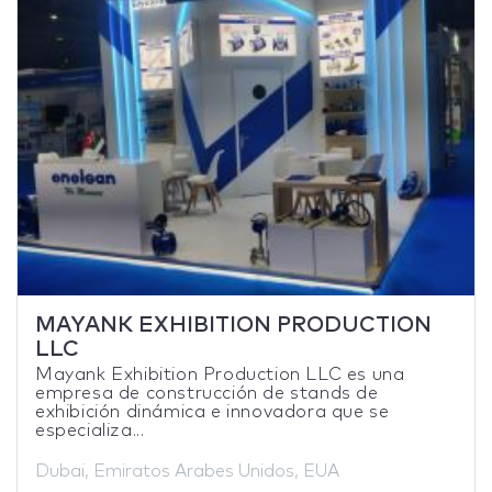
MAYANK EXHIBITION PRODUCTION
LLC
Mayank Exhibition Production LLC es una
empresa de construcción de stands de
exhibición dinámica e innovadora que se
especializa...
Dubai, Emiratos Arabes Unidos, EUA