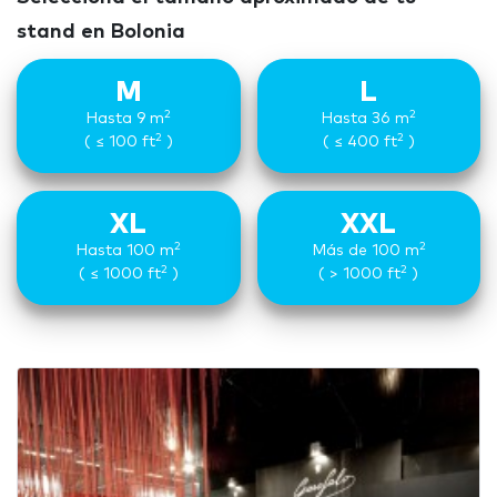
stand en Bolonia
M
L
2
2
Hasta 9 m
Hasta 36 m
2
2
( ≤ 100 ft
)
( ≤ 400 ft
)
XL
XXL
2
2
Hasta 100 m
Más de 100 m
2
2
( ≤ 1000 ft
)
( > 1000 ft
)