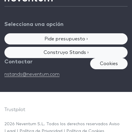
Selecciona una opción
Pide presupuesto ›
Construyo Stands ›
Contactar
Cookies
nstands@neventum.com
Trustpilot
2026 Neventum S.L. Todos los derechos reservados
Aviso
Legal
|
Política de Privacidad
|
Política de Cookies