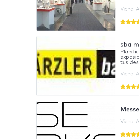
Viena, A
sba m
Planifi
exposic
tus des
Viena, A
Mess
Viena, A