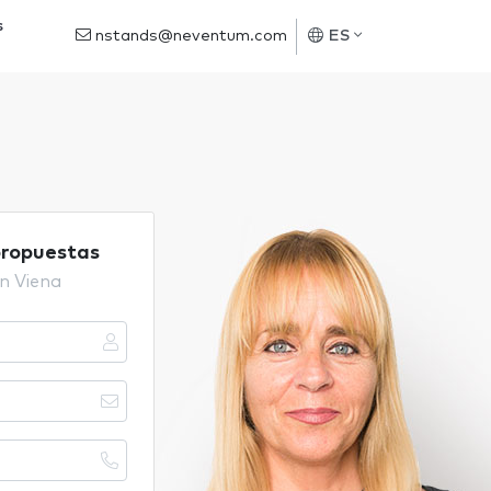
s
nstands@neventum.com
ES
propuestas
n Viena