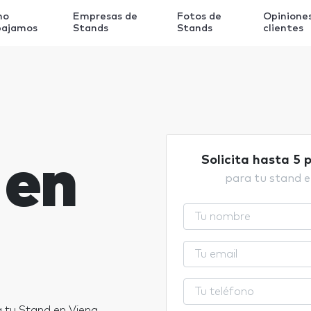
mo
Empresas de
Fotos de
Opinione
bajamos
Stands
Stands
clientes
 en
Solicita hasta 5 
para tu stand e
 tu Stand en Viena.