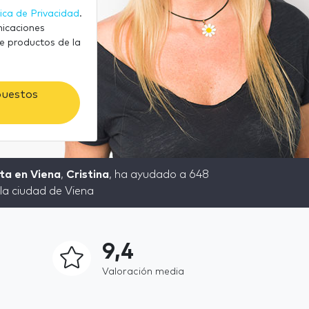
tica de Privacidad
.
nicaciones
e productos de la
puestos
ta en Viena
,
Cristina
, ha ayudado a 648
la ciudad de Viena
9,4
Valoración media