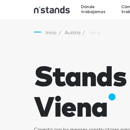
Dónde
Có
trabajamos
tra
Inicio
Austria
Viena
Stands
Viena
Conecta con los mejores constructores para