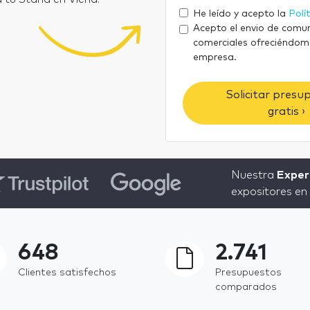
He leído y acepto la
Polí
Acepto el envio de comu
comerciales ofreciéndom
empresa.
Solicitar presu
gratis ›
Nuestra
Exper
expositores en 
648
2.741
Clientes satisfechos
Presupuestos
comparados