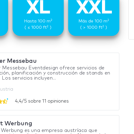
XL
XXL
2
2
Hasta 100 m
Más de 100 m
2
2
( ≤ 1000 ft
)
( > 1000 ft
)
er Messebau
 Messebau Eventdesign ofrece servicios de
ión, planificación y construcción de stands en
 Los servicios incluyen...
ustria
4,4/5 sobre 11 opiniones
ct Werbung
t Werbung es una empresa austríaca que