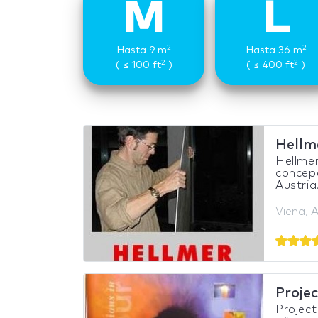
M
L
2
2
Hasta 9 m
Hasta 36 m
2
2
( ≤ 100 ft
)
( ≤ 400 ft
)
Hellm
Hellmer
concepc
Austria.
Viena, A
Proje
Projec