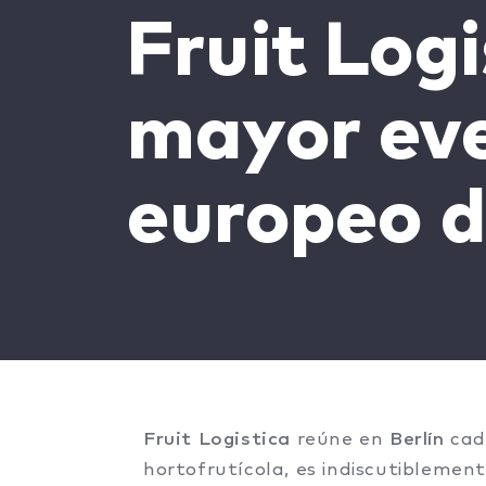
Fruit Logi
mayor ev
europeo d
Fruit Logistica
reúne en
Berlín
cada
hortofrutícola, es indiscutiblement