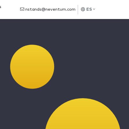
s
nstands@neventum.com
ES