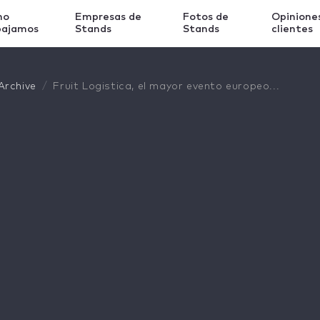
mo
Empresas de
Fotos de
Opinione
bajamos
Stands
Stands
clientes
Archive
Fruit Logistica, el mayor evento europeo...