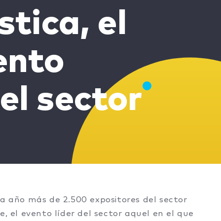
stica, el
ento
el sector
 año más de 2.500 expositores del sector
e, el evento líder del sector aquel en el que