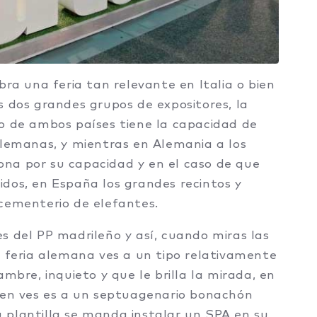
bra una feria tan relevante en Italia o bien
s dos grandes grupos de expositores, la
no de ambos países tiene la capacidad de
alemanas, y mientras en Alemania a los
ciona por su capacidad y en el caso de que
dos, en España los grandes recintos y
 cementerio de elefantes.
s del PP madrileño y así, cuando miras las
a feria alemana ves a un tipo relativamente
ambre, inquieto y que le brilla la mirada, en
uien ves es a un septuagenario bonachón
 plantilla se manda instalar un SPA en su