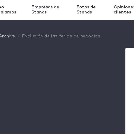
mo
Empresas de
Fotos de
Opinione
bajamos
Stands
Stands
clientes
Archive
Evolución de las ferias de negocios