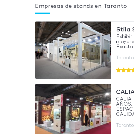
Empresas de stands en Taranto
Stila 
Exhibir
mayores
Exacta
Taranto,
CALI
CALIA
AÑOS,
ESPAC
CALIDA
Taranto,