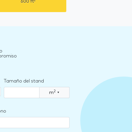
2
600
ft
o
mpromiso
Tamaño del stand
2
m
▾
ono