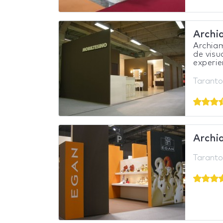
Archi
Archiam
de visu
experien
Taranto,
Archia
Taranto,