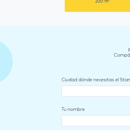
2
200
ft
Compára
Ciudad dónde necesitas el Sta
Tu nombre