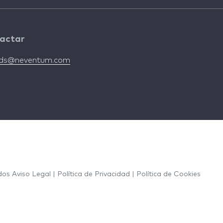
actar
nds@neventum.com
ados
Aviso Legal
|
Política de Privacidad
|
Política de Cookies