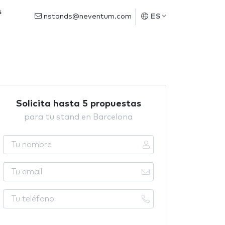
s
nstands@neventum.com
ES
Solicita hasta 5 propuestas
para tu stand en Barcelona