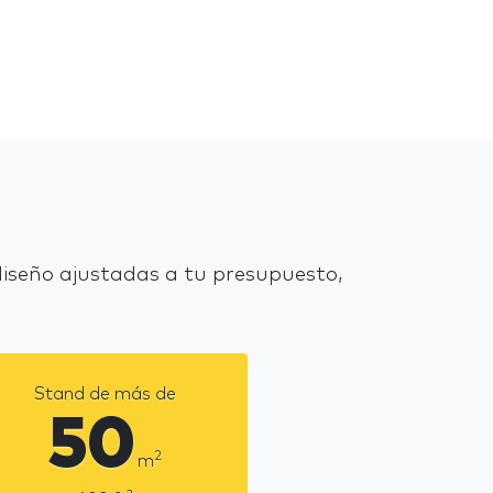
iseño ajustadas a tu presupuesto,
Stand de más de
50
2
m