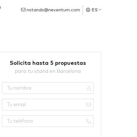
s
nstands@neventum.com
ES
Solicita hasta 5 propuestas
para tu stand en Barcelona