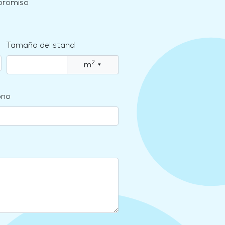
mpromiso
Tamaño del stand
2
m
▾
ono