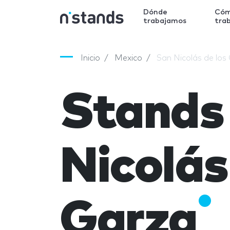
Dónde
Có
trabajamos
tra
Inicio
Mexico
San Nicolás de los
Stands
Nicolás
Garza