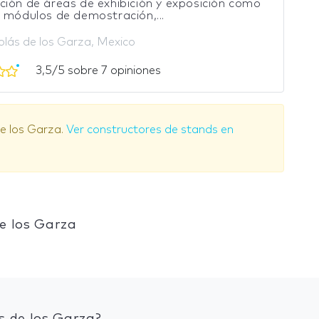
ión de áreas de exhibición y exposición como
 módulos de demostración,...
olás de los Garza, Mexico
3,5/5 sobre 7 opiniones
e los Garza.
Ver constructores de stands en
e los Garza
s de los Garza?