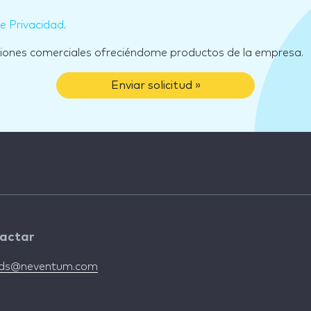
de Privacidad
.
ciones comerciales ofreciéndome productos de la empresa.
Enviar solicitud »
actar
nds@neventum.com