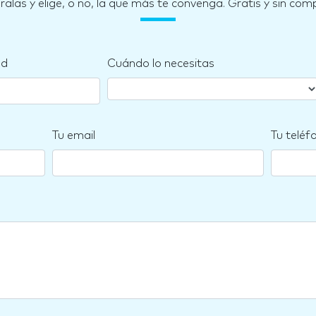
las y elige, o no, la que más te convenga. Gratis y sin co
nd
Cuándo lo necesitas
Tu email
Tu teléf