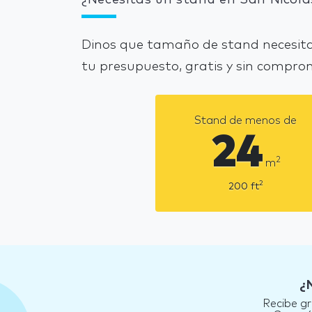
Dinos que tamaño de stand necesita
tu presupuesto, gratis y sin compro
Stand de menos de
24
2
m
2
200
ft
¿
Recibe gr