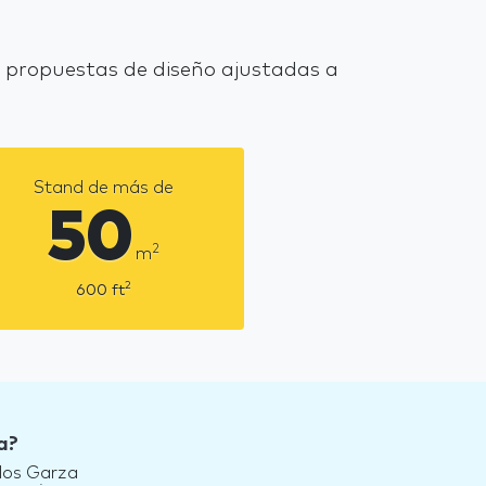
 propuestas de diseño ajustadas a
Stand de más de
50
2
m
2
600
ft
a?
 los Garza