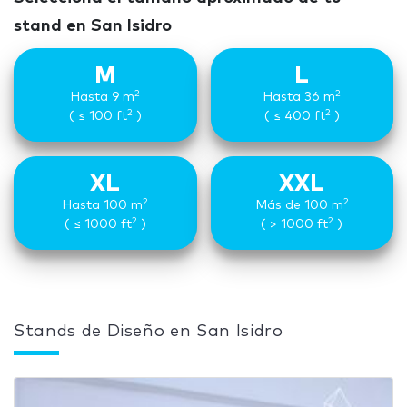
stand en San Isidro
M
L
2
2
Hasta 9 m
Hasta 36 m
2
2
( ≤ 100 ft
)
( ≤ 400 ft
)
XL
XXL
2
2
Hasta 100 m
Más de 100 m
2
2
( ≤ 1000 ft
)
( > 1000 ft
)
Stands de Diseño en San Isidro