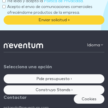
He leído y acepto la
Política de Privacidad
.
Acepto el envio de comunicaciones comerciales
ofreciéndome productos de la empresa.
Enviar solicitud »
Idioma
Selecciona una opción
Pide presupuesto ›
Construyo Stands ›
Contactar
Cookies
nstands@neventum.com