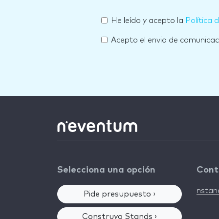
He leído y acepto la
Política 
Acepto el envio de comunica
Selecciona una opción
Cont
nsta
Pide presupuesto ›
Construyo Stands ›