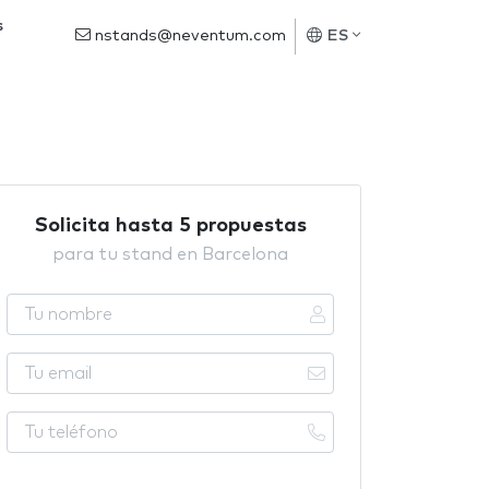
s
nstands@neventum.com
ES
Solicita hasta 5 propuestas
para tu stand en Barcelona