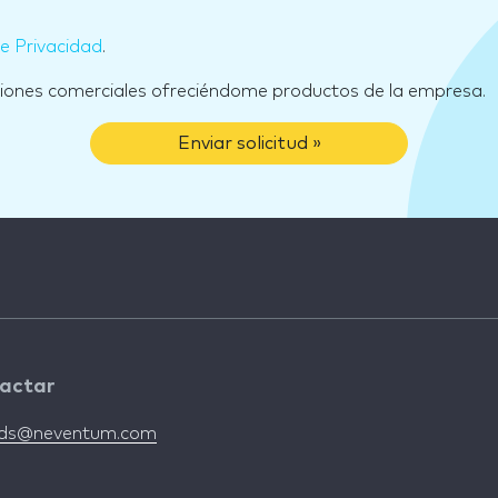
de Privacidad
.
ciones comerciales ofreciéndome productos de la empresa.
Enviar solicitud »
actar
nds@neventum.com