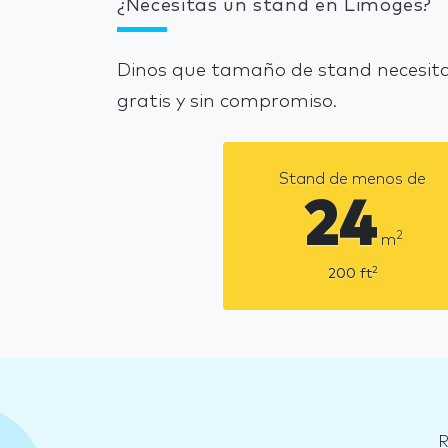
¿Necesitas un stand en Limoges?
Dinos que tamaño de stand necesita
gratis y sin compromiso.
Stand de menos de
24
2
m
2
200
ft
R