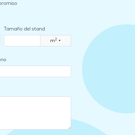
mpromiso
Tamaño del stand
2
m
▾
ono