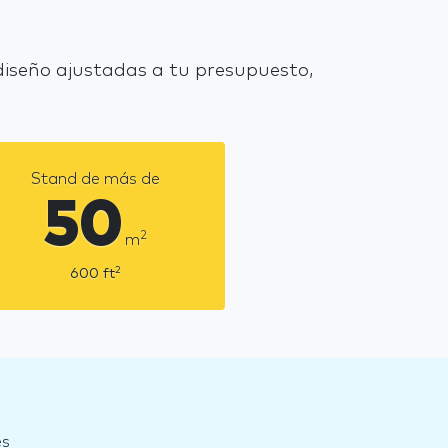
iseño ajustadas a tu presupuesto,
Stand de más de
50
2
m
2
600
ft
es