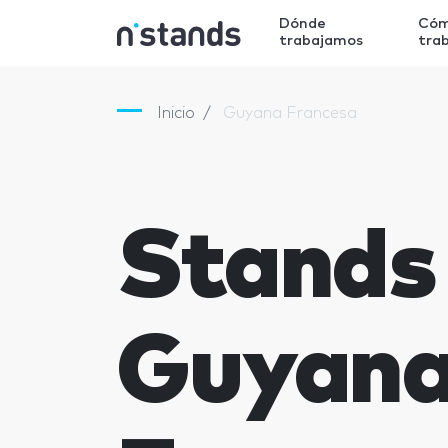
Dónde
Có
trabajamos
tra
Inicio
Guyana Francesa
Stands
Guyan