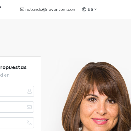
s
nstands@neventum.com
ES
propuestas
d en