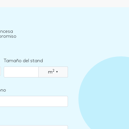
ancesa
mpromiso
Tamaño del stand
2
m
▾
ono