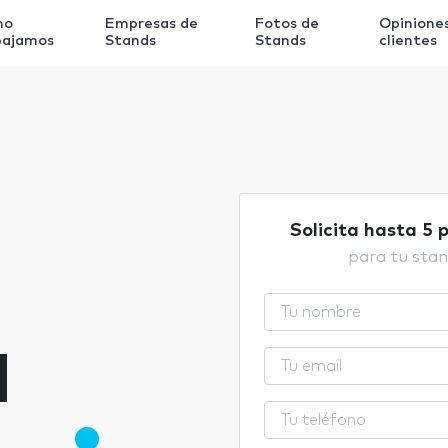
mo
Empresas de
Fotos de
Opinione
bajamos
Stands
Stands
clientes
Solicita hasta 5 
para tu stan
a