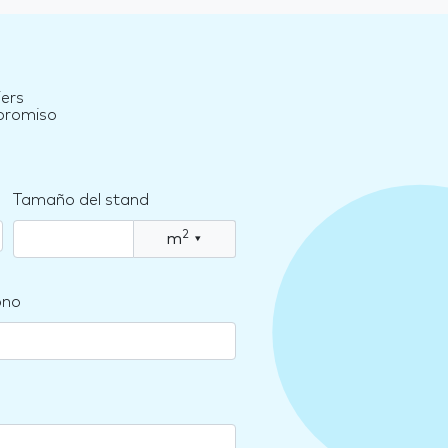
iers
mpromiso
Tamaño del stand
2
m
▾
ono