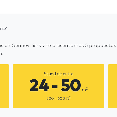
rs?
 en Gennevilliers y te presentamos 5 propuestas
o.
Stand de entre
24 - 50
2
m
2
200 - 600
ft