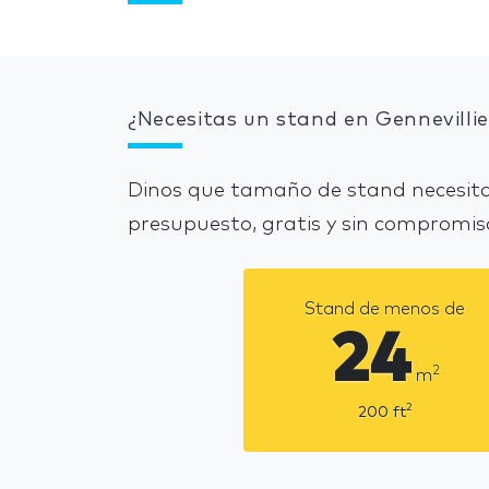
¿Necesitas un stand en Gennevillie
Dinos que tamaño de stand necesitas
presupuesto, gratis y sin compromis
Stand de menos de
24
2
m
2
200
ft