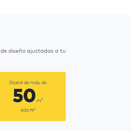
 de diseño ajustadas a tu
Stand de más de
50
2
m
2
600
ft