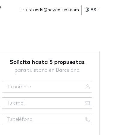
s
nstands@neventum.com
ES
Solicita hasta 5 propuestas
para tu stand en Barcelona