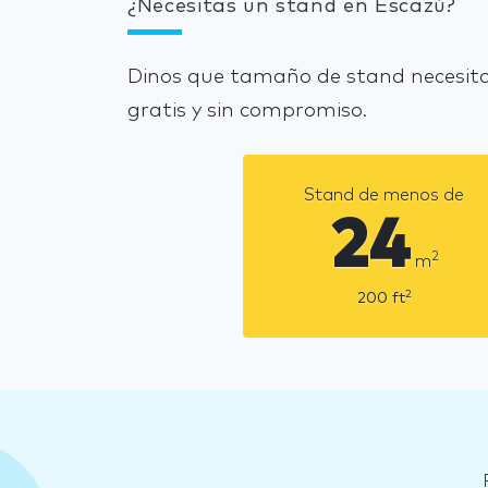
¿Necesitas un stand en Escazú?
Dinos que tamaño de stand necesita
gratis y sin compromiso.
Stand de menos de
24
2
m
2
200
ft