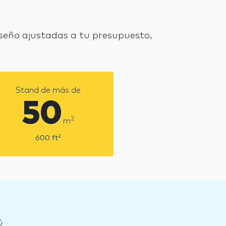
seño ajustadas a tu presupuesto,
Stand de más de
50
2
m
2
600
ft
ú