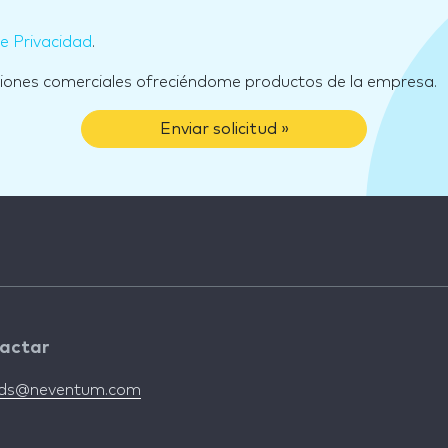
de Privacidad
.
ciones comerciales ofreciéndome productos de la empresa.
Enviar solicitud »
actar
nds@neventum.com