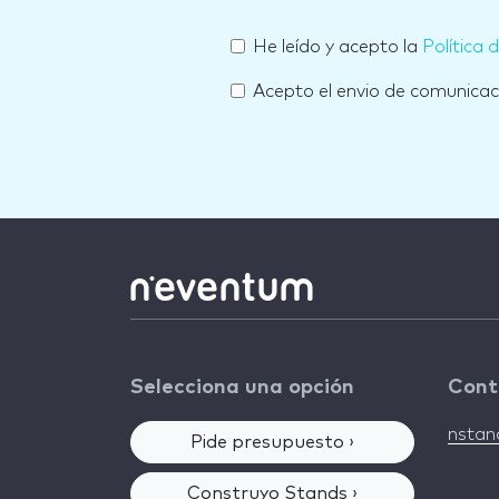
He leído y acepto la
Política 
Acepto el envio de comunica
Selecciona una opción
Cont
nsta
Pide presupuesto ›
Construyo Stands ›