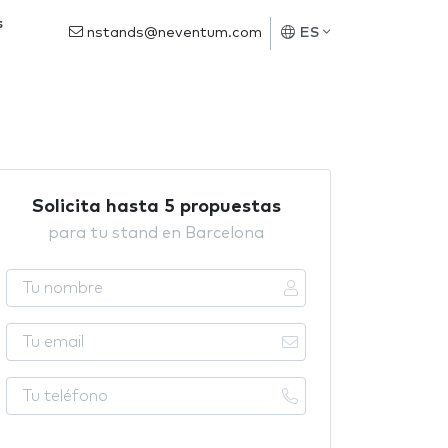
s
nstands@neventum.com
ES
Solicita hasta 5 propuestas
para tu stand en Barcelona