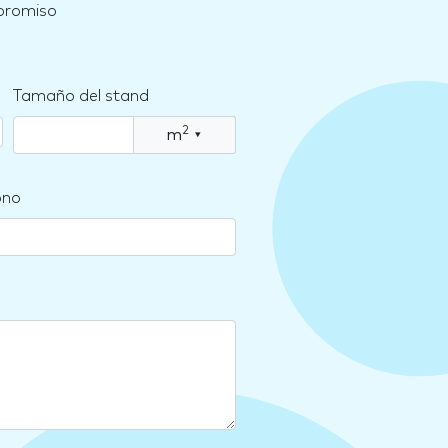
mpromiso
Tamaño del stand
2
m
▾
ono