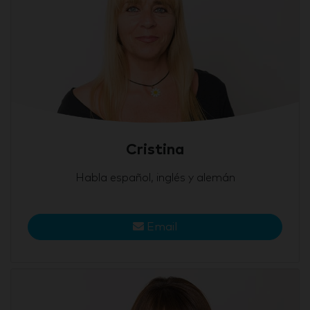
Cristina
Habla español, inglés y alemán
Email