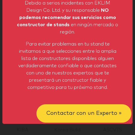
Debido a serios incidentes con EKLIM
Design Co. Ltd. y su responsable
NO
podemos recomendar sus servicios como
constructor de stands
en ningún mercado o
región.
Negocios
Industriales
Para evitar problemas en tu stand te
invitamos a que selecciones entre la amplia
lista de constructores disponibles alguien
Insignias por Feria
verdaderamente confiable o que contactes
con uno de nuestros expertos que te
EKLIM Design Co. Ltd. ha demostrado su experiencia
presentará un constructor fiable y
en las siguientes ferias
competitivo para tu próximo stand.
Contactar con un Experto »
KIBA
Korea Build
ASCVTS