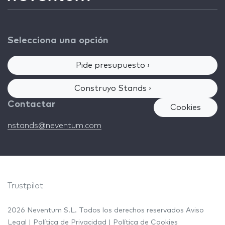
Selecciona una opción
Pide presupuesto ›
Construyo Stands ›
Contactar
Cookies
nstands@neventum.com
Trustpilot
2026 Neventum S.L. Todos los derechos reservados
Aviso
Legal
|
Política de Privacidad
|
Política de Cookies