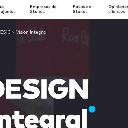
mo
Empresas de
Fotos de
Opinione
bajamos
Stands
Stands
clientes
SIGN Vision Integral
DESIGN
Integral