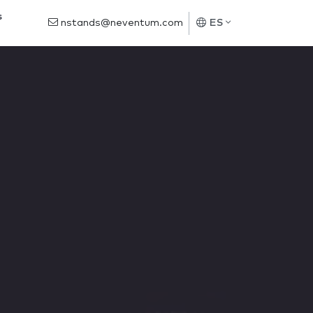
s
nstands@neventum.com
ES