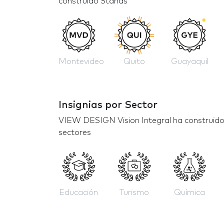
construido Stands
Montevideo
Quito
Guayaquil
Insignias por Sector
VIEW DESIGN Vision Integral ha construido
sectores
Educación
Turismo
Química