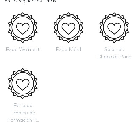
en las siguientes ferias
Expo Walmart
Expo Móvil
Salon du
Chocolat Paris
Feria de
Empleo de
Formación P...