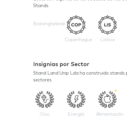
Stands
Boesingheliede
Copenhague
Lisboa
Insignias por Sector
Stand Land Unip Lda ha construido stands 
sectores
Ocio
Energía
Alimentación