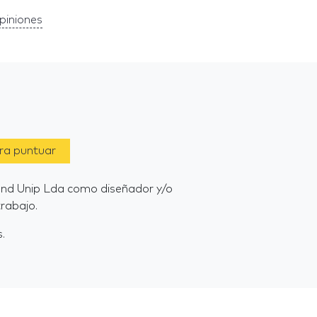
piniones
ara puntuar
Land Unip Lda como diseñador y/o
rabajo.
.