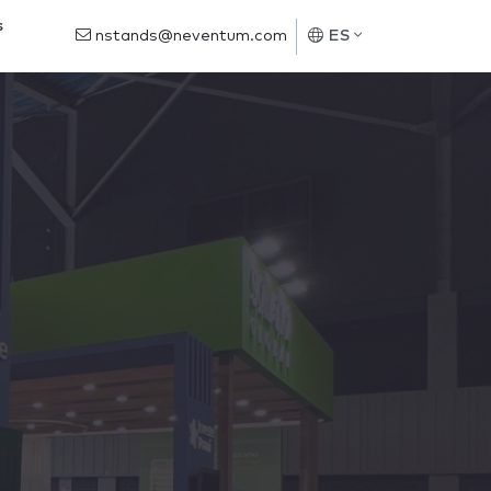
s
nstands@neventum.com
ES