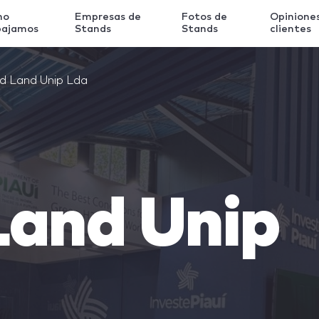
mo
Empresas de
Fotos de
Opinione
bajamos
Stands
Stands
clientes
d Land Unip Lda
Land Unip