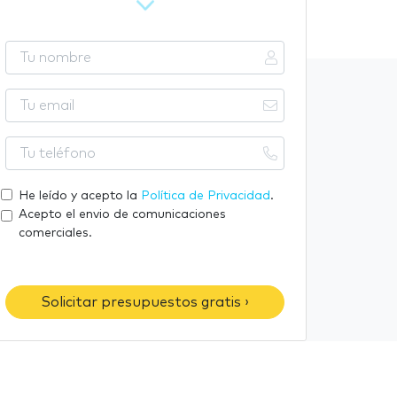
T
u
n
T
o
u
m
e
T
b
m
u
r
a
t
He leído y acepto la
Política de Privacidad
.
e
i
e
Acepto el envio de comunicaciones
l
l
comerciales.
é
f
o
Solicitar presupuestos gratis ›
n
o