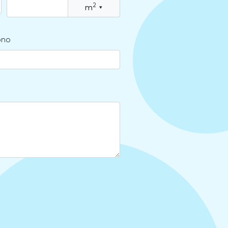
2
m
▾
ono