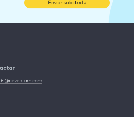
Enviar solicitud »
actar
nds@neventum.com