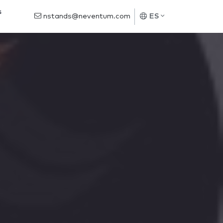
s
nstands@neventum.com
ES