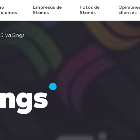
mo
Empresas de
Fotos de
Opinione
bajamos
Stands
Stands
clientes
Silva Sings
ings