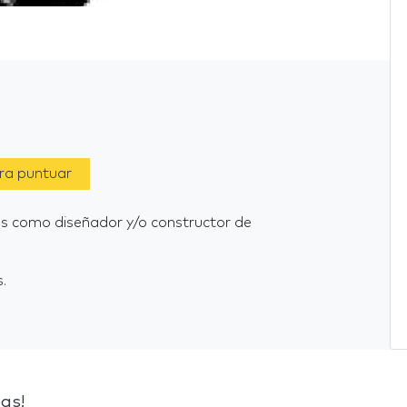
ara puntuar
ngs como diseñador y/o constructor de
.
as!