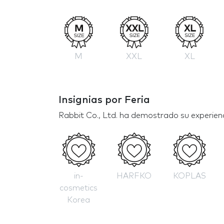
M
XXL
XL
Insignias por Feria
Rabbit Co., Ltd. ha demostrado su experienci
in-
HARFKO
KOPLAS
cosmetics
Korea