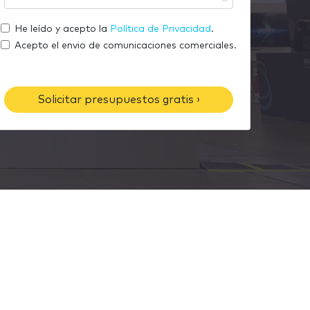
m
u
r
a
t
He leído y acepto la
Política de Privacidad
.
e
i
e
Acepto el envio de comunicaciones comerciales.
l
l
é
f
Solicitar presupuestos gratis ›
o
n
o