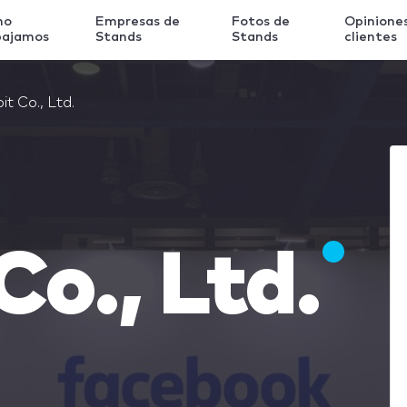
mo
Empresas de
Fotos de
Opinione
bajamos
Stands
Stands
clientes
it Co., Ltd.
Co., Ltd.