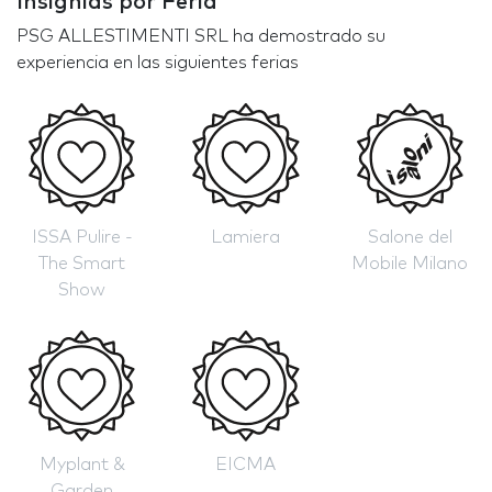
Insignias por Feria
PSG ALLESTIMENTI SRL ha demostrado su
experiencia en las siguientes ferias
ISSA Pulire -
Lamiera
Salone del
The Smart
Mobile Milano
Show
Myplant &
EICMA
Garden