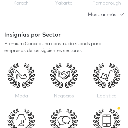
Karachi
Yakarta
Farnborough
Mostrar más
Insignias por Sector
Premium Concept ha construido stands para
empresas de los siguientes sectores
Moda
Negocios
Logística