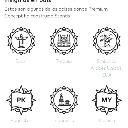
Insignias en país
Estos son algunos de las países dónde Premium
Concept ha construido Stands
Brasil
Turquía
Emiratos
Arabes Unidos,
EUA
Paquistan
Indonesia
Malasia