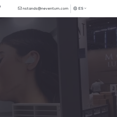
s
nstands@neventum.com
ES