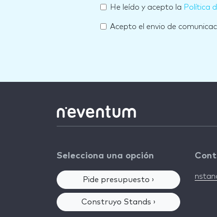
He leído y acepto la
Política 
Acepto el envio de comunica
Selecciona una opción
Cont
nsta
Pide presupuesto ›
Construyo Stands ›