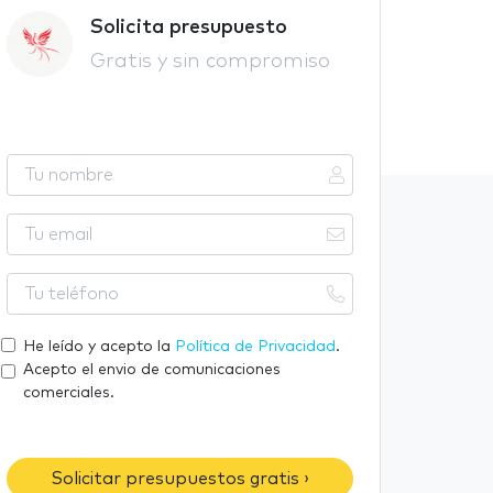
Solicita presupuesto
Gratis y sin compromiso
T
u
n
T
o
u
m
e
T
b
m
u
r
a
t
He leído y acepto la
Política de Privacidad
.
e
i
e
Acepto el envio de comunicaciones
l
l
comerciales.
é
f
o
Solicitar presupuestos gratis ›