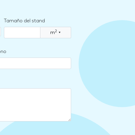
Tamaño del stand
2
m
▾
ono