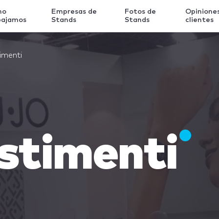
mo
Empresas de
Fotos de
Opinione
bajamos
Stands
Stands
clientes
imenti
stimenti