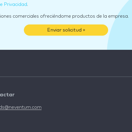
de Privacidad
.
ciones comerciales ofreciéndome productos de la empresa.
Enviar solicitud »
actar
nds@neventum.com