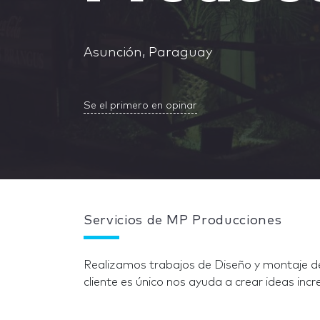
Asunción, Paraguay
Se el primero en opinar
Servicios de MP Producciones
Realizamos trabajos de Diseño y montaje d
cliente es único nos ayuda a crear ideas incre