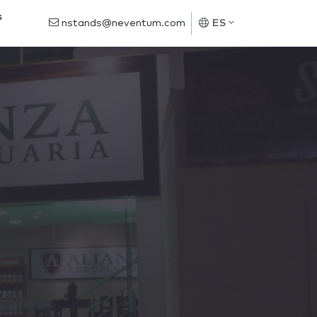
s
nstands@neventum.com
ES