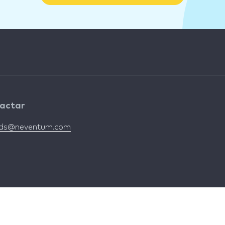
actar
nds@neventum.com