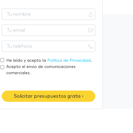
T
u
n
T
o
u
m
e
T
b
m
u
r
a
t
He leído y acepto la
Política de Privacidad
.
e
i
e
Acepto el envio de comunicaciones
l
l
comerciales.
é
f
o
Solicitar presupuestos gratis ›
n
o