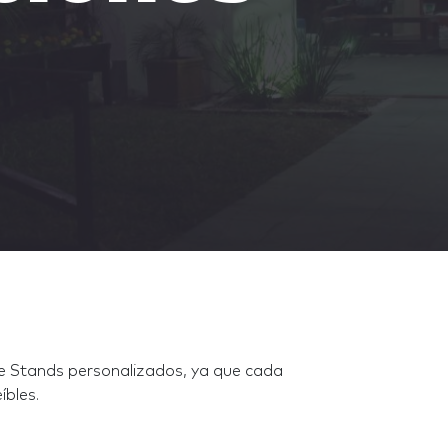
e Stands personalizados, ya que cada
íbles.