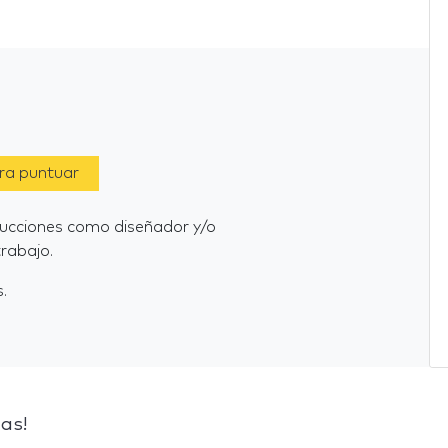
ara puntuar
ducciones como diseñador y/o
rabajo.
.
as!