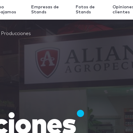
mo
Empresas de
Fotos de
Opinione
bajamos
Stands
Stands
clientes
Producciones
ciones