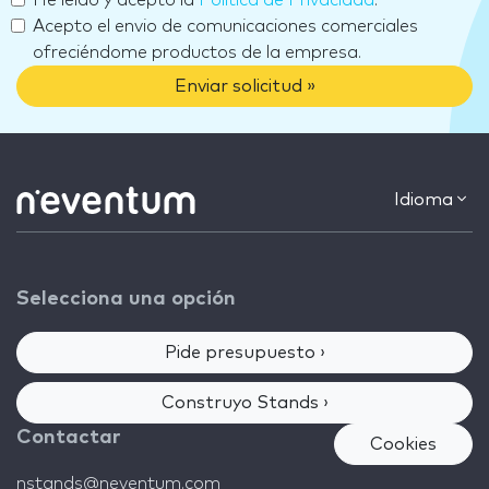
He leído y acepto la
Política de Privacidad
.
Acepto el envio de comunicaciones comerciales
ofreciéndome productos de la empresa.
Enviar solicitud »
Idioma
Selecciona una opción
Pide presupuesto ›
Construyo Stands ›
Contactar
Cookies
nstands@neventum.com